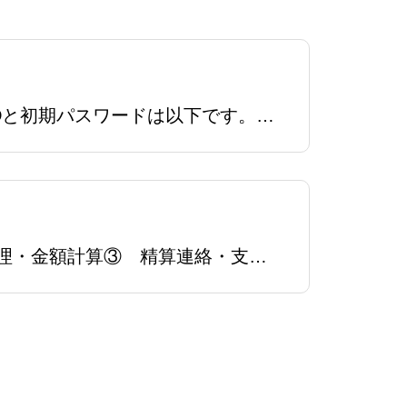
管理者はログイン画面で登録IDとパスワードを入力してログインします。ログインIDと初期パスワードは以下です。 初期ログインID ：スマレジ契約ID 初期パスワード ：スマレジ契約IDパスワードはログイン後に「設定」画面でパスワード変更を行ってください。↑ アグリーン＞店舗選択＞ログイン
管理者の 月次作業 は、以下の３ステップで行います。① 取引確認・登録② 締処理・金額計算③ 精算連絡・支払手続管理者ログイン後に開く ダッシュボード画面 では、上記の３ステップをもとに 概要 を把握できるようにしております。↑ アグリーン＞管理者ロ